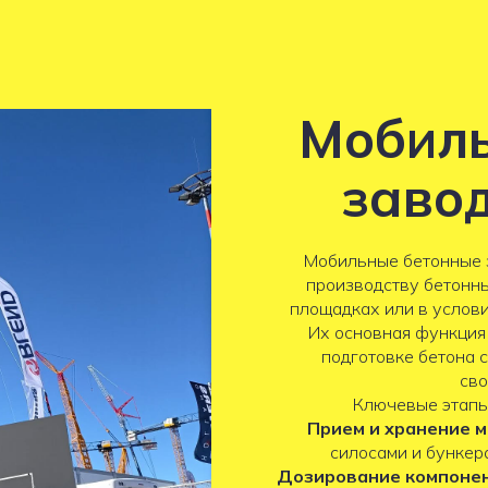
Мобиль
заво
Мобильные бетонные 
производству бетонн
площадках или в услов
Их основная функция
подготовке бетона 
сво
Ключевые этапы
Прием и хранение м
силосами и бункера
Дозирование компонен