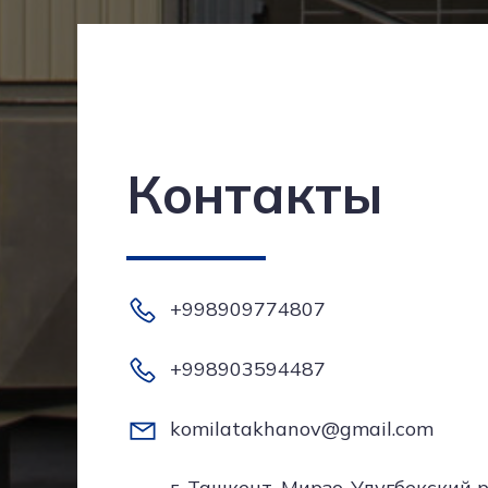
Контакты
+998909774807
+998903594487
komilatakhanov@gmail.com
г. Ташкент, Мирзо-Улугбекский р