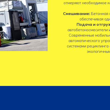
отмеряют необходимое к
Смешивание:
Бетонная 
обеспечивая одн
Подача и отгруз
автобетоносмесители 
Современные мобильн
автоматического упра
системами рециклинга 
экологичным