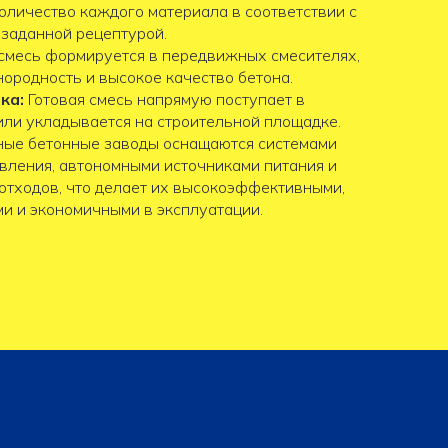
оличество каждого материала в соответствии с
заданной рецептурой.
смесь формируется в передвижных смесителях,
ородность и высокое качество бетона.
ка:
Готовая смесь напрямую поступает в
или укладывается на строительной площадке.
ые бетонные заводы оснащаются системами
вления, автономными источниками питания и
отходов, что делает их высокоэффективными,
и и экономичными в эксплуатации.