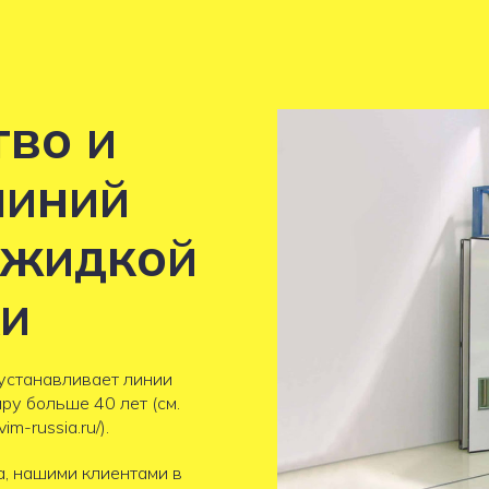
во и
линий
 жидкой
и
устанавливает линии
ру больше 40 лет (см.
im-russia.ru/).
а, нашими клиентами в