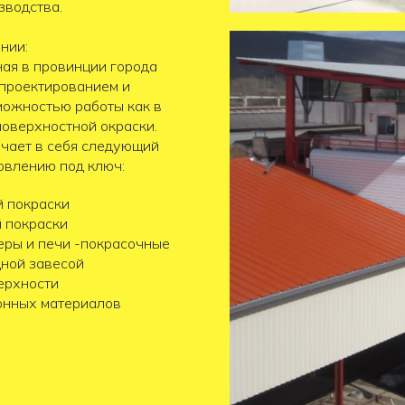
зводства.
нии:
ая в провинции города
 проектированием и
можностью работы как в
поверхностной окраски.
чает в себя следующий
товлению под ключ:
й покраски
й покраски
ры и печи -покрасочные
дной завесой
ерхности
онных материалов