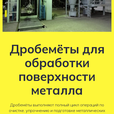
Дробемёты для
обработки
поверхности
металла
Дробемёты выполняют полный цикл операций по
очистке, упрочнению и подготовке металлических